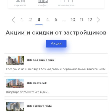
строится
комфорт
моно-каркас
1
2
3
4
5
…
10
11
12
Акции и скидки от застройщиков
Акции
ЖК Ботанический
Рассрочка на 6 месяцев без надбавки с первоначальным взносом 30%
ЖК Besterek
Квартира от 2500 тенге в день
ЖК Esil Riverside