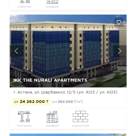
строится
комфорт
Да, удалить
Отмена
ЖK THE NURALI APARTMENTS
г. Астана, ул. Шарбаккол, 12/5 (ул. А125 / ул. А123)
2
от
24 262 000
₸
(от
350 000
₸/м
)
построен
комфорт
кирпичная