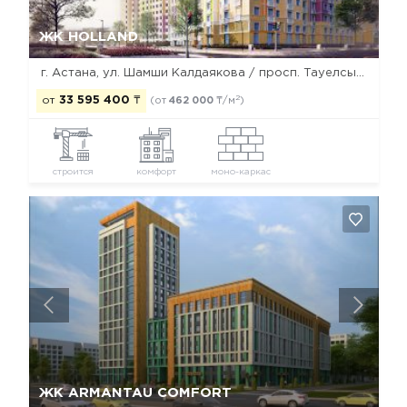
Да, удалить
Отмена
ЖК HOLLAND
г. Астана, ул. Шамши Калдаякова / просп. Тауелсыздык и ул. № А13, А19, А33, А34
2
от
33 595 400
₸
(от
462 000
₸/м
)
строится
комфорт
моно-каркас
Да, удалить
Отмена
ЖК ARMANTAU COMFORT