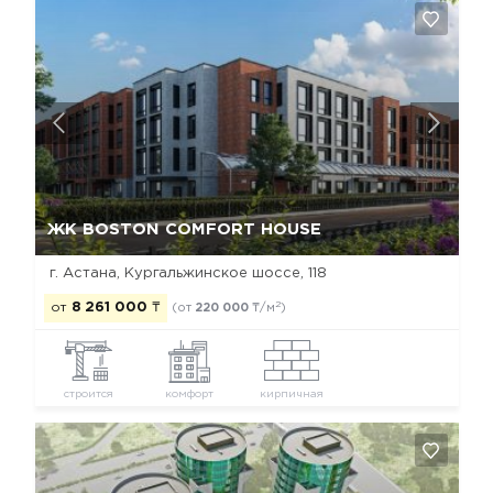
Да, удалить
Отмена
ЖК BOSTON COMFORT HOUSE
г. Астана, Кургальжинское шоссе, 118
2
от
8 261 000
₸
(от
220 000
₸/м
)
строится
комфорт
кирпичная