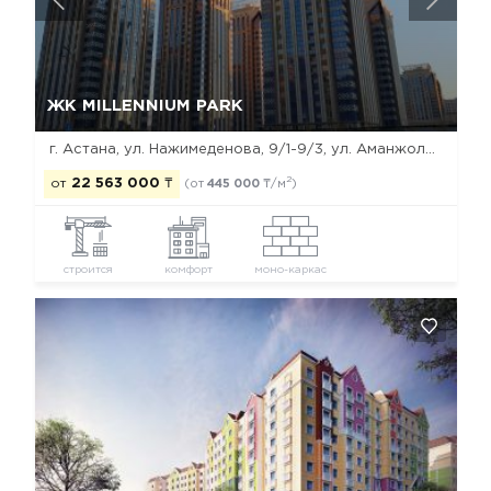
Да, удалить
Отмена
ЖК MILLENNIUM PARK
г. Астана, ул. Нажимеденова, 9/1-9/3, ул. Аманжолова, 26/1, 26/2, 28/1, 28/2, 32/1, 32/2
2
от
22 563 000
₸
(от
445 000
₸/м
)
строится
комфорт
моно-каркас