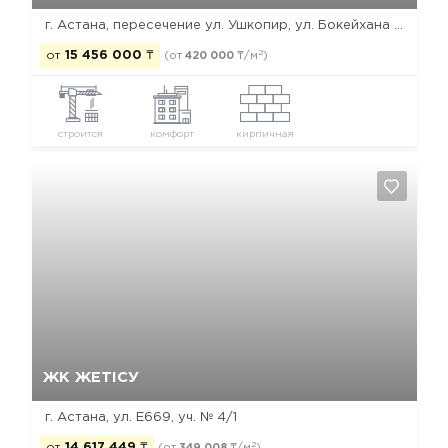
г. Астана, пересечение ул. Ушкопир, ул. Бокейхана и ул. 23-я
2
от
15 456 000
₸
(от
420 000
₸/м
)
строится
комфорт
кирпичная
Да, удалить
Отмена
ЖК ЖЕТIСУ
г. Астана, ул. Е669, уч. № 4/1
2
от
14 617 449
₸