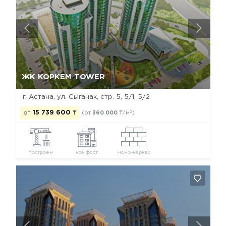
Да, удалить
Отмена
ЖК КОРКЕМ TOWER
г. Астана, ул. Сыганак, стр. 5, 5/1, 5/2
2
от
15 739 600
₸
(от
360 000
₸/м
)
построен
комфорт
моно-каркас