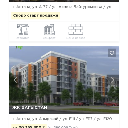
г. Астана, ул. А-77 / ул. Ахмета Байтурсынова / ул. А-78
Скоро старт продажи
строится
комфорт
моно-каркас
Да, удалить
Отмена
ЖК БАГЫСТАН
г. Астана, ул. Аныракай / ул. Е111 / ул. Е117 / ул. Е120
2
от
20 365 800
₸
(от
260 000
₸/м
)