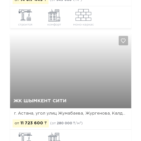
(от
349 008
₸/м
)
строится
комфорт
моно-каркас
Да, удалить
Отмена
ЖК ШЫМКЕНТ СИТИ
г. Астана, угол улиц Жумабаева, Жургенова, Калдаякова
2
от
11 723 600
₸
(от
280 000
₸/м
)