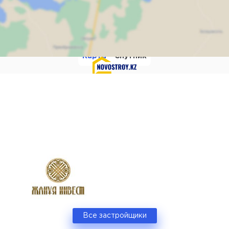
Карта
Спутник
мите для отображения к
Все застройщики