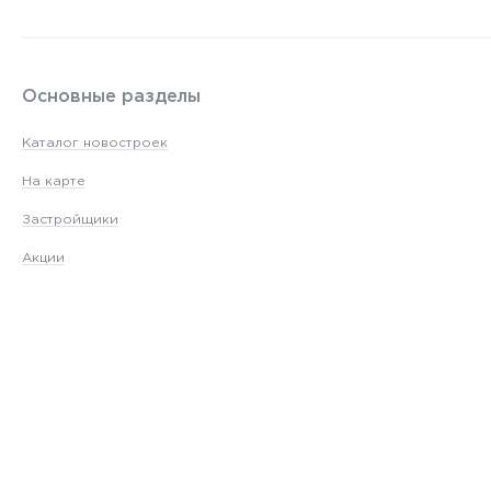
Основные разделы
Каталог новостроек
На карте
Застройщики
Акции
Новостройки Алматы
© 2020 Все Новостройки от застройщиков
Каталог новостроек Астаны