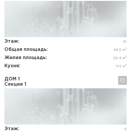
Да, удалить
Отмена
Этаж:
10
Общая площадь:
2
46.6 м
Жилая площадь:
2
20.4 м
Кухня:
2
11.5 м
ДОМ 1
Секция 1
Да, удалить
Отмена
Этаж:
6