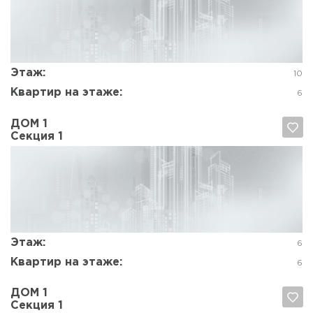
Да, удалить
Отмена
Этаж:
10
Квартир на этаже:
6
ДОМ 1
Секция 1
Да, удалить
Отмена
Этаж:
6
Квартир на этаже:
6
ДОМ 1
Секция 1