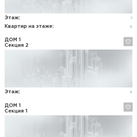
Этаж:
7
Квартир на этаже:
6
ДОМ 1
Секция 2
Да, удалить
Отмена
Этаж:
6
ДОМ 1
Секция 1