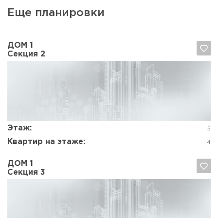
Еще планировки
ДОМ 1
Секция 2
Да, удалить
Отмена
Этаж:
5
Квартир на этаже:
4
ДОМ 1
Секция 3
Да, удалить
Отмена