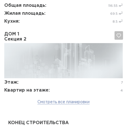
Общая площадь:
2
116.55 м
Жилая площадь:
2
69.5 м
Кухня:
2
8.5 м
ДОМ 1
Секция 2
Да, удалить
Отмена
Этаж:
7
Квартир на этаже:
4
Смотреть все планировки
КОНЕЦ СТРОИТЕЛЬСТВА