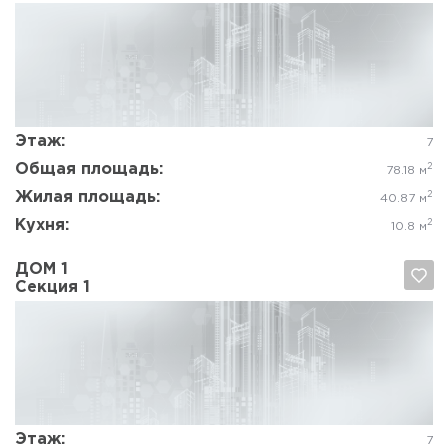
Да, удалить
Отмена
Этаж:
7
Общая площадь:
2
78.18 м
Жилая площадь:
2
40.87 м
Кухня:
2
10.8 м
ДОМ 1
Секция 1
Да, удалить
Отмена
Этаж:
7