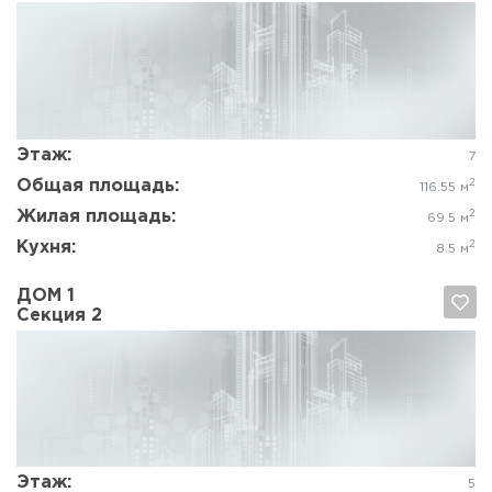
Да, удалить
Отмена
Этаж:
7
Общая площадь:
2
116.55 м
Жилая площадь:
2
69.5 м
Кухня:
2
8.5 м
ДОМ 1
Секция 2
Да, удалить
Отмена
Этаж:
5