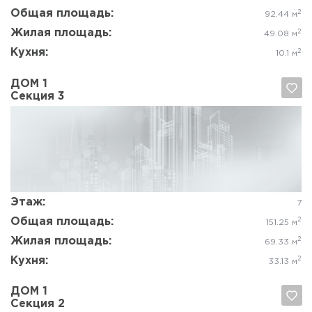
Общая площадь:
2
92.44 м
Жилая площадь:
2
49.08 м
Кухня:
2
10.1 м
ДОМ 1
Секция 3
Да, удалить
Отмена
Этаж:
7
Общая площадь:
2
151.25 м
Жилая площадь:
2
69.33 м
Кухня:
2
33.13 м
ДОМ 1
Секция 2