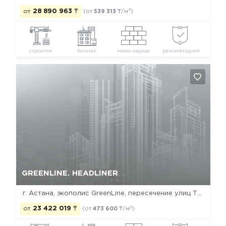
2
от
28 890 963
₸
(от
539 313
₸/м
)
строится
бизнес
моно-каркас
рекомендуем
Да, удалить
Отмена
GREENLINE. HEADLINER
г. Астана, экополис GreenLine, пересечение улиц Төлеби и ЕК-32, за ТРЦ «Хан-Шатыр»
2
от
23 422 019
₸
(от
473 600
₸/м
)