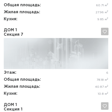
Общая площадь:
2
60.71 м
Жилая площадь:
2
27.96 м
Кухня:
2
9.85 м
ДОМ 1
Секция 7
Да, удалить
Отмена
Этаж:
6
Общая площадь:
2
78.18 м
Жилая площадь:
2
40.87 м
Кухня:
2
10.8 м
ДОМ 1
Секция 1