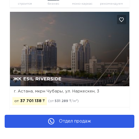
строится
бизнес
моно-каркас
рекомендуем
Да, удалить
Отмена
ЖК ESIL RIVERSIDE
г. Астана, мкрн Чубары, ул. Наркескен, 3
2
от
37 701 138
₸
(от
531 289
₸/м
)
Отдел продаж
строится
бизнес
моно-каркас
рекомендуем
Новостройки Астаны
Новостройки Есильского района