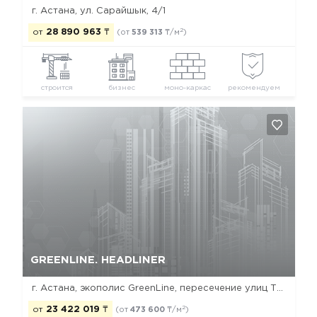
г. Астана, ул. Сарайшык, 4/1
2
от
28 890 963
₸
(от
539 313
₸/м
)
строится
бизнес
моно-каркас
рекомендуем
Да, удалить
Отмена
GREENLINE. HEADLINER
г. Астана, экополис GreenLine, пересечение улиц Төлеби и ЕК-32, за ТРЦ «Хан-Шатыр»
2
от
23 422 019
₸
(от
473 600
₸/м
)