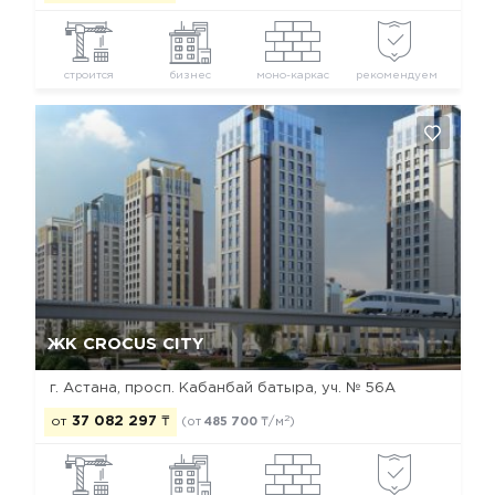
строится
бизнес
моно-каркас
рекомендуем
Да, удалить
Отмена
ЖК CROCUS CITY
г. Астана, просп. Кабанбай батыра, уч. № 56А
2
от
37 082 297
₸
(от
485 700
₸/м
)