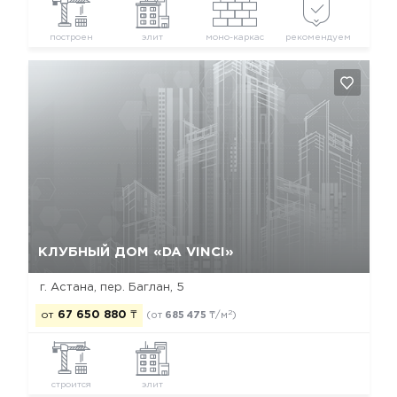
построен
элит
моно-каркас
рекомендуем
Да, удалить
Отмена
КЛУБНЫЙ ДОМ «DA VINCI»
г. Астана, пер. Баглан, 5
2
от
67 650 880
₸
(от
685 475
₸/м
)
строится
элит