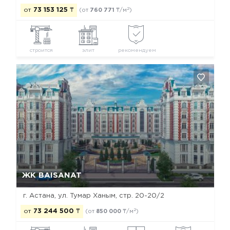
2
от
73 153 125
₸
(от
760 771
₸/м
)
строится
элит
рекомендуем
Да, удалить
Отмена
ЖК BAISANAT
г. Астана, ул. Тумар Ханым, стр. 20-20/2
2
от
73 244 500
₸
(от
850 000
₸/м
)