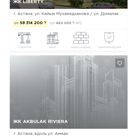
ЖК LIBERTY
г. Астана, ул. Кайым Мухамедханова / ул. Домалак Ана / ул. Корган / ул. Е-123
2
от
58 314 200
₸
(от
460 000
₸/м
)
строится
элит
моно-каркас
рекомендуем
Да, удалить
Отмена
ЖК AKBULAK RIVIERA
г. Астана, вдоль ул. Амман